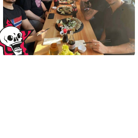
WER WIR SIND
Ihr Erfolgs-Team für WordPress
Websites und Hosting
Leo Skull ist ein engagiertes 7-köpfiges Team mit einer
leidenschaftlichen Hingabe für WordPress Websites und
Hosting-Lösungen. Seit 2008 wird unter dem Namen Leo
Skull unsere WordPress-Expertise angeboten. Wir sind
absolute Experten & Expertinnen auf diesem Gebiet und